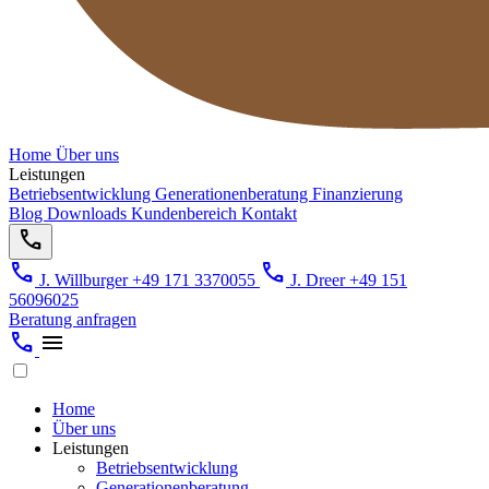
Home
Über uns
Leistungen
Betriebsentwicklung
Generationenberatung
Finanzierung
Blog
Downloads
Kundenbereich
Kontakt
call
call
call
J. Willburger
+49 171 3370055
J. Dreer
+49 151
56096025
Beratung anfragen
call
menu
Home
Über uns
Leistungen
Betriebsentwicklung
Generationenberatung