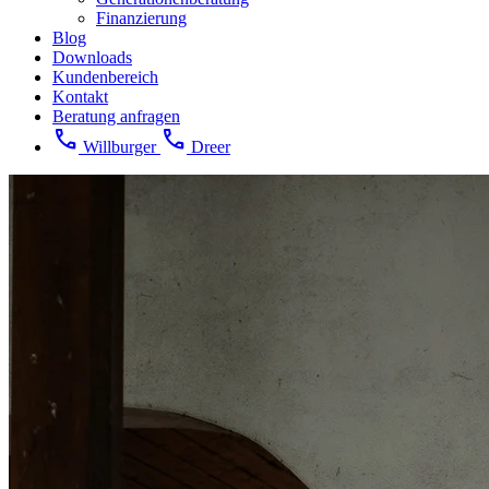
Finanzierung
Blog
Downloads
Kundenbereich
Kontakt
Beratung anfragen
call
call
Willburger
Dreer