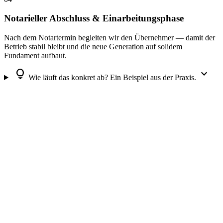
Notarieller Abschluss & Einarbeitungsphase
Nach dem Notartermin begleiten wir den Übernehmer — damit der
Betrieb stabil bleibt und die neue Generation auf solidem
Fundament aufbaut.
lightbulb
expand_more
Wie läuft das konkret ab? Ein Beispiel aus der Praxis.
Oft eng verknüpft
Betriebsentwicklung
Wer seinen Hof übergibt, muss sicherstellen, dass der Betrieb
wirtschaftlich übergabefähig ist. Betriebsentwicklung und
Generationenberatung gehen Hand in Hand.