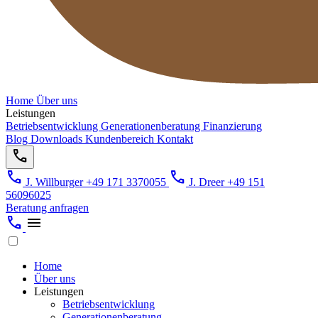
Home
Über uns
Leistungen
Betriebsentwicklung
Generationenberatung
Finanzierung
Blog
Downloads
Kundenbereich
Kontakt
call
call
call
J. Willburger
+49 171 3370055
J. Dreer
+49 151
56096025
Beratung anfragen
call
menu
Home
Über uns
Leistungen
Betriebsentwicklung
Generationenberatung